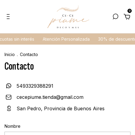
0
cuotas sin interés
Atención Personalizada
30% de descuento
Inicio
.
Contacto
Contacto
5493329388291
cecepiume.tienda@gmail.com
San Pedro, Provincia de Buenos Aires
Nombre