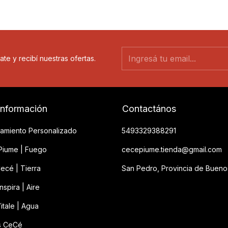
ate y recibí nuestras ofertas.
información
Contactános
amiento Personalizado
5493329388291
iume | Fuego
cecepiume.tienda@gmail.com
ecé | Tierra
San Pedro, Provincia de Bueno
spira | Aire
itale | Agua
s CeCé