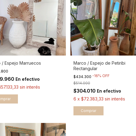
 / Espejo Marruecos
Marco / Espejo de Petiribi
Rectangular
2.800
-
16
%
OFF
$434.300
19.960
En efectivo
$514.000
57.133,33
sin interés
$304.010
En efectivo
6
x
$72.383,33
sin interés
mprar
Comprar