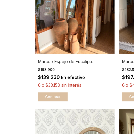
Marco / Espejo de Eucalipto
Marco
$198.900
$282.
$139.230
$197
En efectivo
6
x
$33.150
sin interés
6
x
$
Comprar
Co