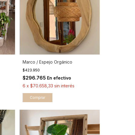
Marco / Espejo Orgánico
$423.950
$296.765
En efectivo
6
x
$70.658,33
sin interés
Comprar