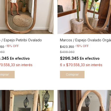
 / Espejo Petiribi Ovalado
Marcos / Espejo Ovalado Orgá
-
15
%
OFF
-
15
%
OFF
350
$423.350
060
$498.060
6.345
$296.345
En efectivo
En efectivo
70.558,33
sin interés
6
x
$70.558,33
sin interés
mprar
Comprar