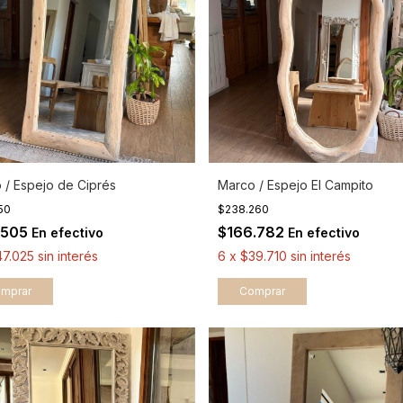
 / Espejo de Ciprés
Marco / Espejo El Campito
150
$238.260
.505
$166.782
En efectivo
En efectivo
47.025
sin interés
6
x
$39.710
sin interés
mprar
Comprar