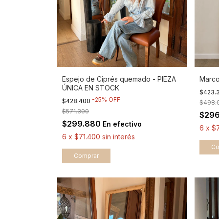
Espejo de Ciprés quemado - PIEZA
Marco
ÚNICA EN STOCK
$423.
-
25
%
OFF
$428.400
$498.
$571.300
$29
$299.880
En efectivo
6
x
$
6
x
$71.400
sin interés
Co