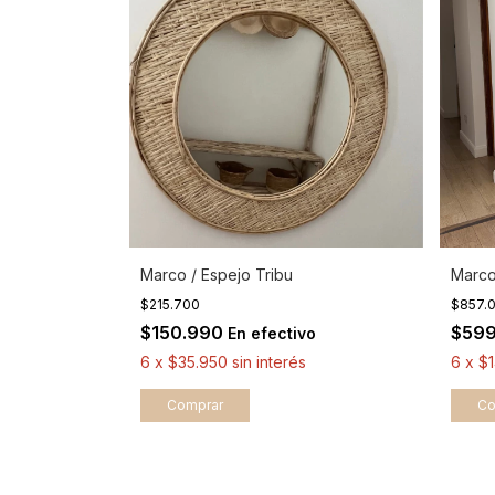
Marco / Espejo Tribu
Marco
$215.700
$857.
$150.990
$59
En efectivo
6
x
$35.950
sin interés
6
x
$1
Comprar