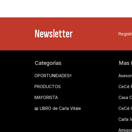
Newsletter
Registr
Categorías
Mas 
OPORTUNIDADES‼️
Asesor
PRODUCTOS
CeCé P
MAYORISTA
Casa C
📖 LIBRO de Carla Vitale
CeCé In
Carla V
Amigo