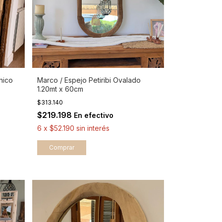
nico
Marco / Espejo Petiribi Ovalado
1.20mt x 60cm
$313.140
$219.198
En efectivo
6
x
$52.190
sin interés
Comprar