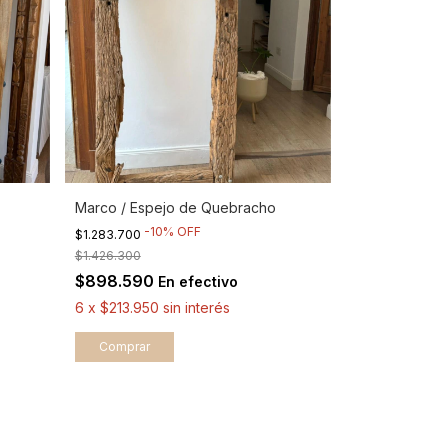
Marco / Espejo de Quebracho
-
10
%
OFF
$1.283.700
$1.426.300
$898.590
En efectivo
6
x
$213.950
sin interés
Comprar