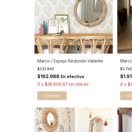
Marco / Espejo Redondo Valiente
Marco
$232.840
$2.74
$162.988
$1.9
En efectivo
6
x
$38.806,67
sin interés
6
x
$4
Comprar
Co