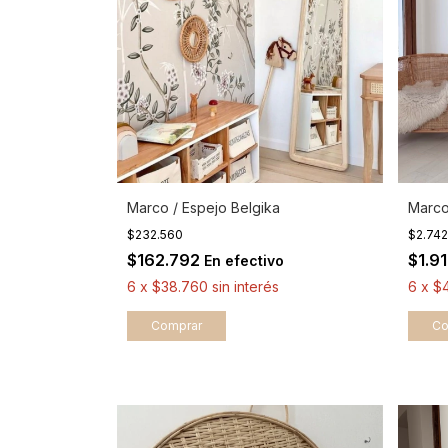
Marco / Espejo Belgika
Marco
$232.560
$2.74
$162.792
$1.9
En efectivo
6
x
$38.760
sin interés
6
x
$4
Comprar
Co