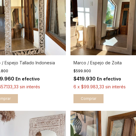
 / Espejo Tallado Indonesia
Marco / Espejo de Zoita
2.800
$599.900
19.960
$419.930
En efectivo
En efectivo
57.133,33
sin interés
6
x
$99.983,33
sin interés
mprar
Comprar