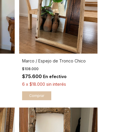
Marco / Espejo de Tronco Chico
$108.000
$75.600
En efectivo
6
x
$18.000
sin interés
Comprar