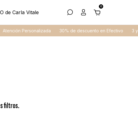
0
O de Carla Vitale
Atención Personalizada
30% de descuento en Efectivo
3 y 
 filtros.