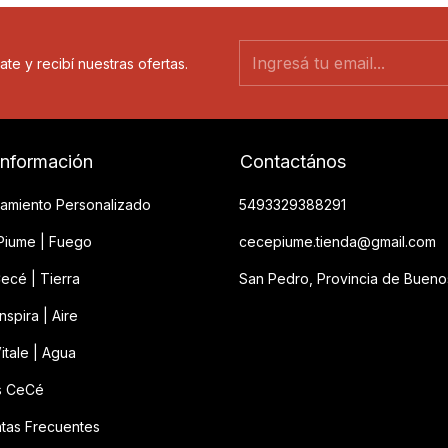
ate y recibí nuestras ofertas.
información
Contactános
amiento Personalizado
5493329388291
iume | Fuego
cecepiume.tienda@gmail.com
ecé | Tierra
San Pedro, Provincia de Bueno
spira | Aire
itale | Agua
s CeCé
tas Frecuentes