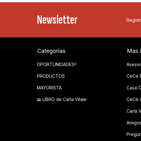
Newsletter
Registr
Categorías
Mas 
OPORTUNIDADES‼️
Asesor
PRODUCTOS
CeCé P
MAYORISTA
Casa C
📖 LIBRO de Carla Vitale
CeCé In
Carla V
Amigo
Pregun