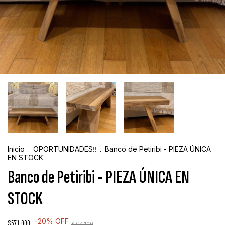
Inicio
.
OPORTUNIDADES‼️
.
Banco de Petiribi - PIEZA ÚNICA
EN STOCK
Banco de Petiribi - PIEZA ÚNICA EN
STOCK
-
20
%
OFF
$571.000
$714.100