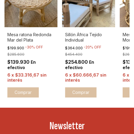
Mesa ratona Redonda
Sillón África Tejido
Mesa 
Mar del Plata
Individual
Mon 
-
30
%
OFF
-
20
%
OFF
$199.900
$364.000
$199.
$285.600
$454.400
$263.
$139.930
$254.800
$13
En
En
efectivo
efectivo
efect
6
x
$33.316,67
sin
6
x
$60.666,67
sin
6
x
$
interés
interés
inter
Comprar
C
Newsletter