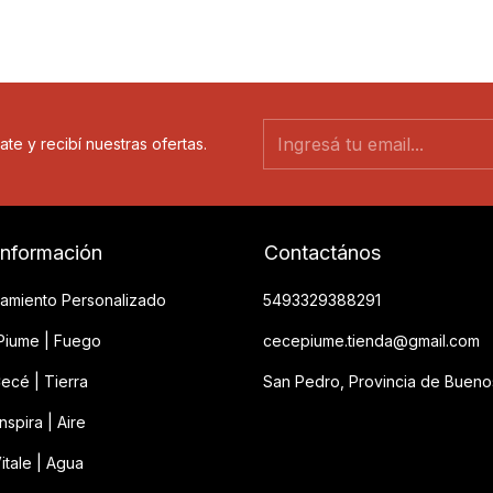
ate y recibí nuestras ofertas.
información
Contactános
amiento Personalizado
5493329388291
iume | Fuego
cecepiume.tienda@gmail.com
ecé | Tierra
San Pedro, Provincia de Bueno
spira | Aire
itale | Agua