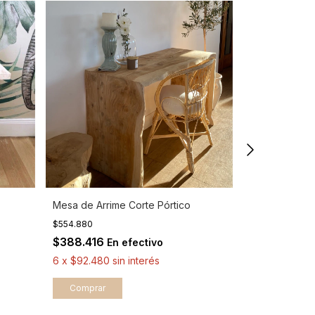
Mesa de Arrime Corte Pórtico
Sillón África T
-
20
$554.880
$364.000
$454.400
$388.416
En efectivo
$254.800
E
6
x
$92.480
sin interés
6
x
$60.666,
Comprar
Comprar