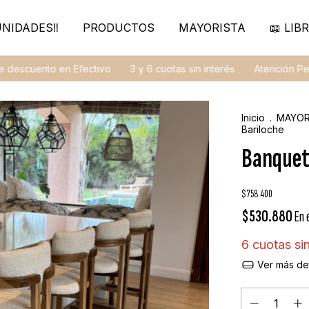
NIDADES‼️
PRODUCTOS
MAYORISTA
📖 LIBR
ento en Efectivo
3 y 6 cuotas sin interés
Atención Personal
Inicio
.
MAYOR
Bariloche
Banquet
$758.400
$530.880
En 
6
cuotas si
Ver más det