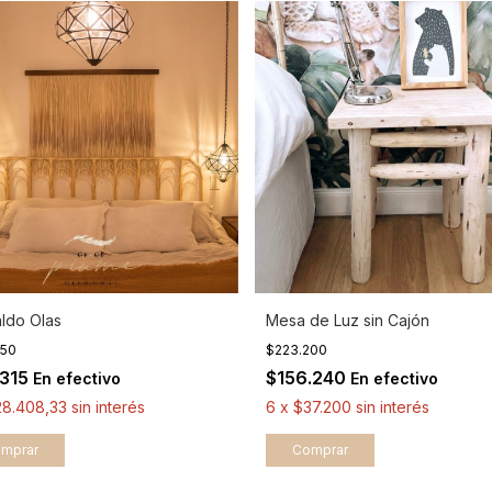
ldo Olas
Mesa de Luz sin Cajón
450
$223.200
.315
$156.240
En efectivo
En efectivo
28.408,33
sin interés
6
x
$37.200
sin interés
mprar
Comprar