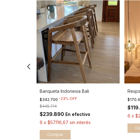
cho
Banqueta Indonesia Bali
Respa
-
23
%
OFF
$342.700
$170.
$445.714
$119
$239.890
En efectivo
rés
6
x
$
6
x
$57.116,67
sin interés
Co