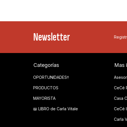
Newsletter
Registr
Categorías
Mas 
OPORTUNIDADES‼️
Asesor
PRODUCTOS
CeCé P
MAYORISTA
Casa C
📖 LIBRO de Carla Vitale
CeCé In
Carla V