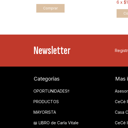
6
x
$
Comprar
Newsletter
Registr
Categorías
Mas 
OPORTUNIDADES‼️
Asesor
PRODUCTOS
CeCé P
MAYORISTA
Casa C
📖 LIBRO de Carla Vitale
CeCé In