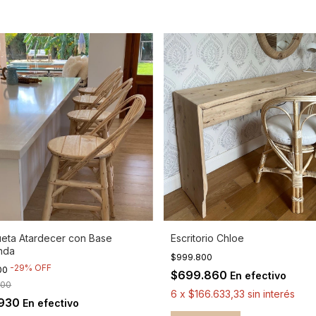
eta Atardecer con Base
Escritorio Chloe
nda
$999.800
-
29
%
OFF
00
$699.860
En efectivo
800
6
x
$166.633,33
sin interés
.930
En efectivo