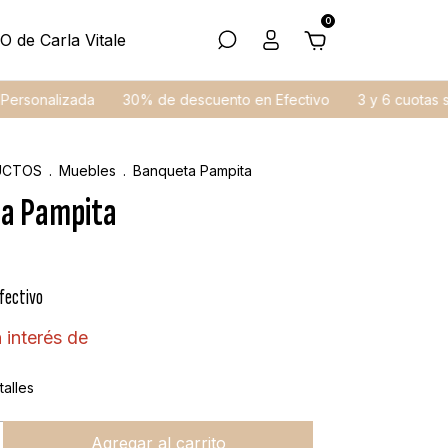
0
O de Carla Vitale
alizada
30% de descuento en Efectivo
3 y 6 cuotas sin inte
UCTOS
.
Muebles
.
Banqueta Pampita
a Pampita
fectivo
 interés de
alles