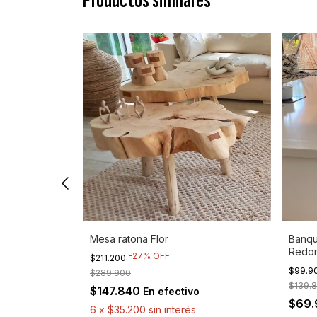
Productos similares
lo
Mesa ratona Flor
Banqu
Redo
-
27
%
OFF
$211.200
$99.9
$289.900
o
$139.
$147.840
En efectivo
$69
6
x
$35.200
sin interés