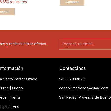
16.650
sin interés
Comprar
ate y recibí nuestras ofertas.
información
Contactános
amiento Personalizado
5493329388291
iume | Fuego
cecepiume.tienda@gmail.com
ecé | Tierra
San Pedro, Provincia de Bueno
spira | Aire