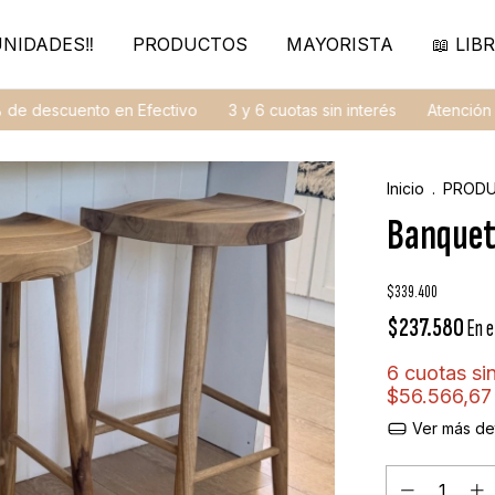
NIDADES‼️
PRODUCTOS
MAYORISTA
📖 LIBR
cuento en Efectivo
3 y 6 cuotas sin interés
Atención Person
Inicio
.
PROD
Banquet
$339.400
$237.580
En e
6
cuotas sin
$56.566,67
Ver más det