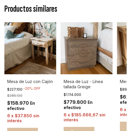
Productos similares
Mesa de Luz con Cajón
Mesa de Luz - Línea
Mesa 
tallada Greige
-
20
%
OFF
$227.100
$898
$1.114.000
$285.120
$62
$779.800
En
efect
$158.970
En
efectivo
efectivo
6
x
$
inter
6
x
$185.666,67
sin
6
x
$37.850
sin
interés
interés