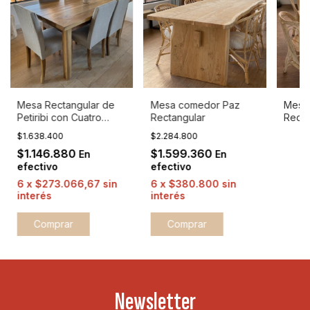
Mesa Rectangular de
Mesa comedor Paz
Mesa
Petiribi con Cuatro
Rectangular
Redo
Patas
$1.638.400
$2.284.800
$1.146.880
$1.599.360
En
En
efectivo
efectivo
6
x
$273.066,67
sin
6
x
$380.800
sin
interés
interés
Comprar
Comprar
Newsletter