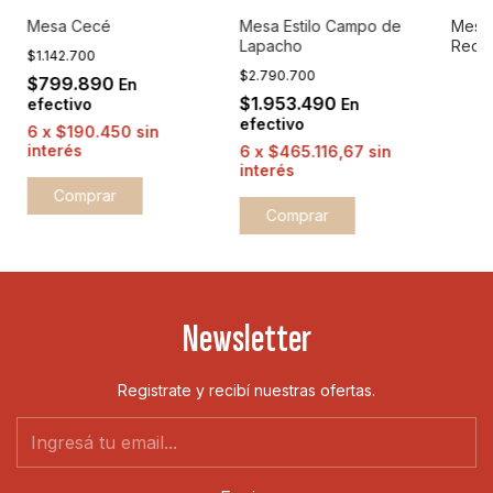
Mesa Cecé
Mesa Estilo Campo de
Mesa
Lapacho
Redo
$1.142.700
$2.790.700
$799.890
En
$1.953.490
efectivo
En
efectivo
6
x
$190.450
sin
interés
6
x
$465.116,67
sin
interés
Comprar
Newsletter
Registrate y recibí nuestras ofertas.