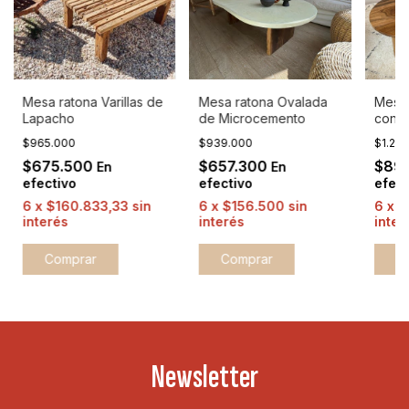
Mesa ratona Varillas de
Mesa ratona Ovalada
Mesas
Lapacho
de Microcemento
con P
$965.000
$939.000
$1.28
$675.500
$657.300
$89
En
En
efectivo
efectivo
efect
6
x
$160.833,33
sin
6
x
$156.500
sin
6
x
$
interés
interés
inter
Comprar
Newsletter