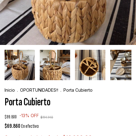
Inicio
.
OPORTUNIDADES‼️
.
Porta Cubierto
Porta Cubierto
-
13
%
OFF
$99.800
$114.140
$69.860
En efectivo