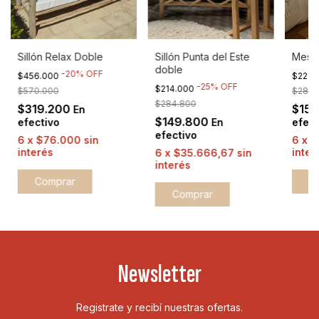
Sillón Relax Doble
Sillón Punta del Este
Mesa 
doble
-
20
%
OFF
$456.000
$227.
-
25
%
OFF
$214.000
$570.000
$285.
$284.800
$319.200
$15
En
$149.800
efectivo
En
efect
efectivo
6
x
$76.000
sin
6
x
$
interés
inter
6
x
$35.666,67
sin
interés
Comprar
C
Newsletter
Registrate y recibí nuestras ofertas.