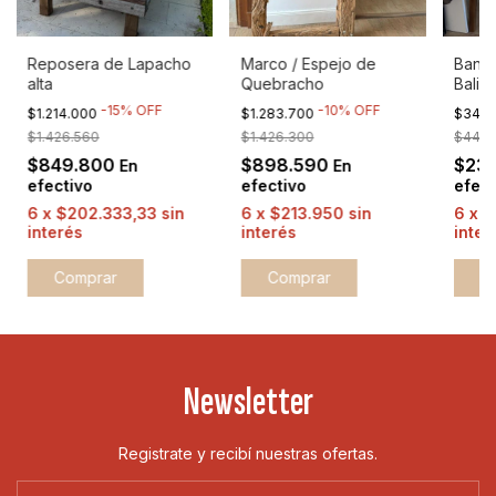
Reposera de Lapacho
Marco / Espejo de
Banqu
alta
Quebracho
Bali
-
15
%
OFF
-
10
%
OFF
$1.214.000
$1.283.700
$342.
$1.426.560
$1.426.300
$445.
$849.800
$898.590
$23
En
En
efectivo
efectivo
efect
6
x
$202.333,33
sin
6
x
$213.950
sin
6
x
$
interés
interés
inter
Comprar
Comprar
Newsletter
Registrate y recibí nuestras ofertas.