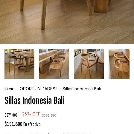
Inicio
.
OPORTUNIDADES‼️
.
Sillas Indonesia Bali
Sillas Indonesia Bali
-
25
%
OFF
$274.000
$365.350
$191.800
En efectivo