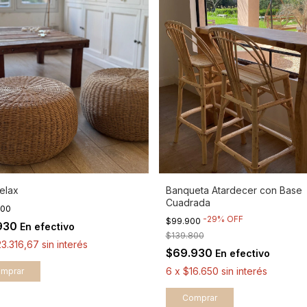
Relax
Banqueta Atardecer con Base
Cuadrada
900
-
29
%
OFF
$99.900
930
En efectivo
$139.800
3.316,67
sin interés
$69.930
En efectivo
6
x
$16.650
sin interés