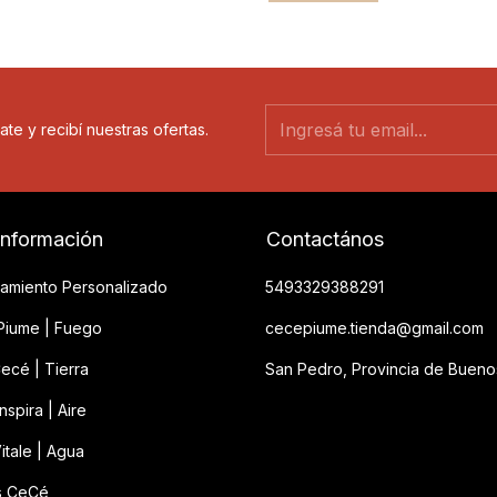
ate y recibí nuestras ofertas.
información
Contactános
amiento Personalizado
5493329388291
iume | Fuego
cecepiume.tienda@gmail.com
ecé | Tierra
San Pedro, Provincia de Bueno
spira | Aire
itale | Agua
s CeCé