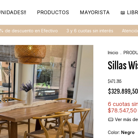
NIDADES‼️
PRODUCTOS
MAYORISTA
📖 LIBR
escuento en Efectivo
3 y 6 cuotas sin interés
Atención Pers
Inicio
.
PROD
Sillas W
$471.285
$329.899,5
6
cuotas sin
$78.547,50
Ver más det
Color:
Negro