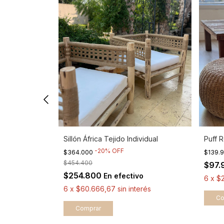
bi
Sillón África Tejido Individual
Puff 
-
20
%
OFF
$364.000
$139.
$454.400
$97.
ivo
$254.800
En efectivo
terés
6
x
$2
6
x
$60.666,67
sin interés
Comprar