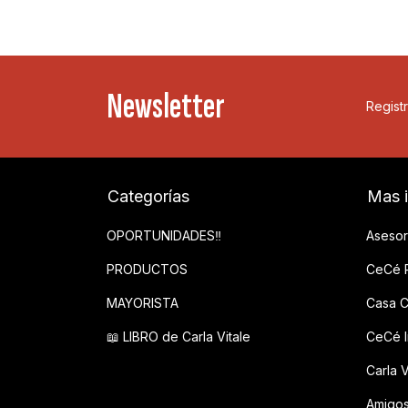
Newsletter
Registr
Categorías
Mas 
OPORTUNIDADES‼️
Asesor
PRODUCTOS
CeCé P
MAYORISTA
Casa C
📖 LIBRO de Carla Vitale
CeCé In
Carla V
Amigo