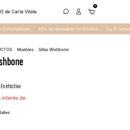
0
O de Carla Vitale
onalizada
30% de descuento en Efectivo
3 y 6 cuotas sin in
UCTOS
.
Muebles
.
Sillas Wishbone
ishbone
0
En efectivo
 interés de
alles