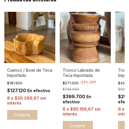
Cuenco / Bowl de Teca
Tronco Labrado de
Tron
Importado
Teca Importada
Impor
-
23
%
OFF
$181.600
$571.000
$428.
$745.000
$698.
$127.120
En efectivo
$399.700
$29
En
6
x
$30.266,67
sin
efectivo
efect
interés
6
x
$95.166,67
sin
6
x
$
interés
inter