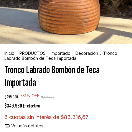
Inicio
.
PRODUCTOS
.
Importado
.
Decoración
.
Tronco
Labrado Bombón de Teca Importada
Tronco Labrado Bombón de Teca
Importada
-
31
%
OFF
$499.900
$721.700
$349.930
En efectivo
6
cuotas sin interés de
$83.316,67
Ver más detalles