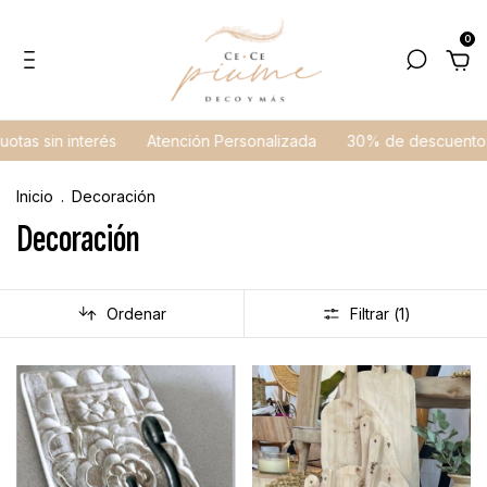
0
otas sin interés
Atención Personalizada
30% de descuento e
Inicio
.
Decoración
Decoración
Ordenar
Filtrar (
1
)