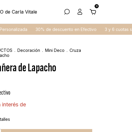
0
O de Carla Vitale
nalizada
30% de descuento en Efectivo
3 y 6 cuotas sin inte
UCTOS
.
Decoración
.
Mini Deco
.
Cruza
pacho
añera de Lapacho
ectivo
 interés de
alles