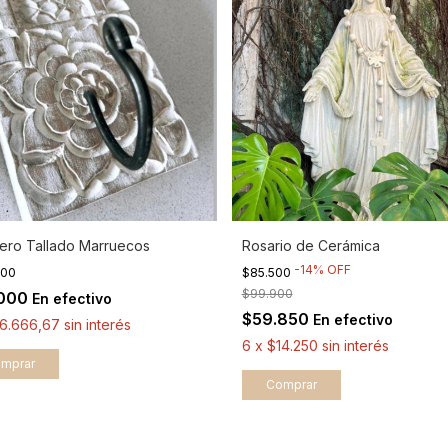
ero Tallado Marruecos
Rosario de Cerámica
-
14
%
OFF
000
$85.500
$99.900
.000
En efectivo
$59.850
En efectivo
16.666,67
sin interés
6
x
$14.250
sin interés
mprar