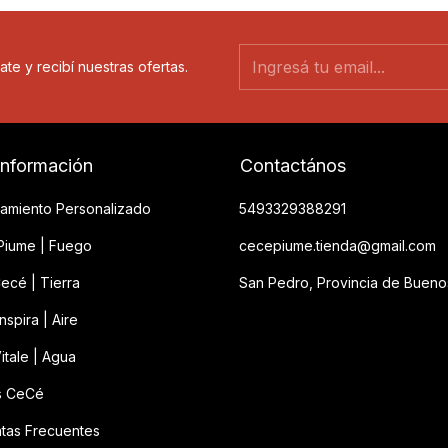
ate y recibí nuestras ofertas.
información
Contactános
amiento Personalizado
5493329388291
iume | Fuego
cecepiume.tienda@gmail.com
ecé | Tierra
San Pedro, Provincia de Bueno
spira | Aire
itale | Agua
s CeCé
tas Frecuentes