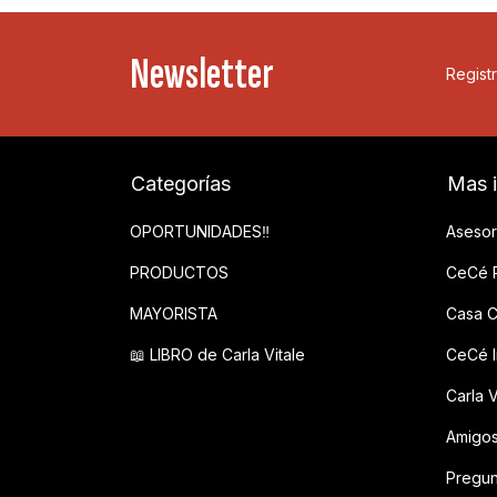
Newsletter
Registr
Categorías
Mas 
OPORTUNIDADES‼️
Asesor
PRODUCTOS
CeCé P
MAYORISTA
Casa C
📖 LIBRO de Carla Vitale
CeCé In
Carla V
Amigo
Pregun