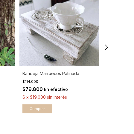
Bandeja Marruecos Patinada
Tabla para su
-
12
%
$114.000
$50.000
$57.000
$79.800
En efectivo
$35.000
En
6
x
$19.000
sin interés
6
x
$8.333,33
Comprar