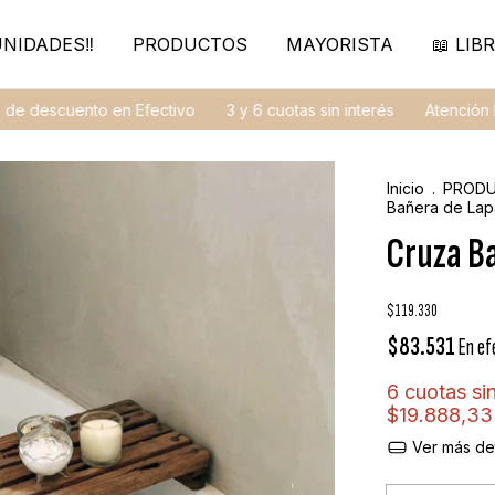
NIDADES‼️
PRODUCTOS
MAYORISTA
📖 LIBR
cuento en Efectivo
3 y 6 cuotas sin interés
Atención Perso
Inicio
.
PROD
Bañera de La
Cruza B
$119.330
$83.531
En ef
6
cuotas sin
$19.888,33
Ver más det