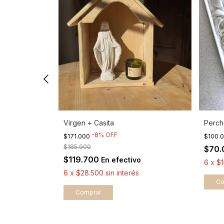
Virgen + Casita
Perch
-
8
%
OFF
$171.000
$100.
$185.900
$70
$119.700
En efectivo
6
x
$
6
x
$28.500
sin interés
Co