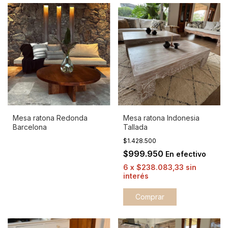
Mesa ratona Redonda
Mesa ratona Indonesia
Barcelona
Tallada
$1.428.500
$999.950
En efectivo
6
x
$238.083,33
sin
interés
Comprar