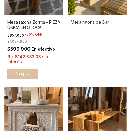
Mesa ratona Zorrita - PIEZA
Mesa ratona de Bar
ÚNICA EN STOCK
-
20
%
OFF
$857.000
$1.064.900
$599.900
En efectivo
6
x
$142.833,33
sin
interés