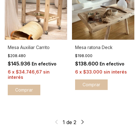
Mesa Auxiliar Carrito
Mesa ratona Deck
$208.480
$198.000
$145.936
$138.600
En efectivo
En efectivo
6
x
$34.746,67
sin
6
x
$33.000
sin interés
interés
Comprar
1
de
2