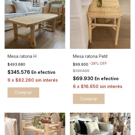
Mesa ratona H
Mesa ratona Petit
-
28
%
OFF
$493.680
$99.900
$139.500
$345.576
En efectivo
$69.930
En efectivo
6
x
$82.280
sin interés
6
x
$16.650
sin interés
Comprar