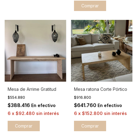
Mesa de Arrime Gratitud
Mesa ratona Corte Pórtico
$554.880
$916.800
$388.416
$641.760
En efectivo
En efectivo
6
x
$92.480
sin interés
6
x
$152.800
sin interés
Comprar
Comprar