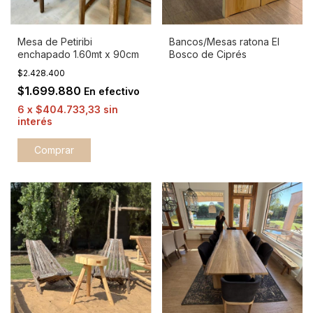
Mesa de Petiribi
Bancos/Mesas ratona El
enchapado 1.60mt x 90cm
Bosco de Ciprés
$2.428.400
$1.699.880
En efectivo
6
x
$404.733,33
sin
interés