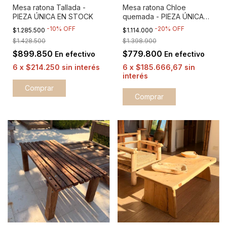
Mesa ratona Tallada -
Mesa ratona Chloe
PIEZA ÚNICA EN STOCK
quemada - PIEZA ÚNICA
EN STOCK
-
10
%
OFF
-
20
%
OFF
$1.285.500
$1.114.000
$1.428.500
$1.398.900
$899.850
$779.800
En efectivo
En efectivo
6
x
$214.250
sin interés
6
x
$185.666,67
sin
interés