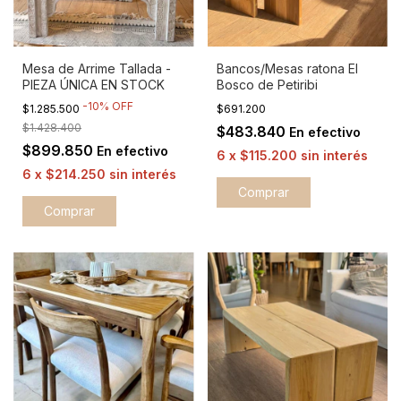
Mesa de Arrime Tallada -
Bancos/Mesas ratona El
PIEZA ÚNICA EN STOCK
Bosco de Petiribi
-
10
%
OFF
$1.285.500
$691.200
$1.428.400
$483.840
En efectivo
$899.850
En efectivo
6
x
$115.200
sin interés
6
x
$214.250
sin interés
Comprar