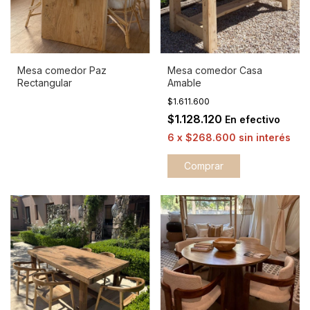
Mesa comedor Paz
Mesa comedor Casa
Rectangular
Amable
$1.611.600
$1.128.120
En efectivo
6
x
$268.600
sin interés
Comprar