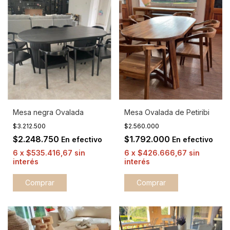
Mesa negra Ovalada
Mesa Ovalada de Petiribi
$3.212.500
$2.560.000
$2.248.750
$1.792.000
En efectivo
En efectivo
6
x
$535.416,67
sin
6
x
$426.666,67
sin
interés
interés
Comprar