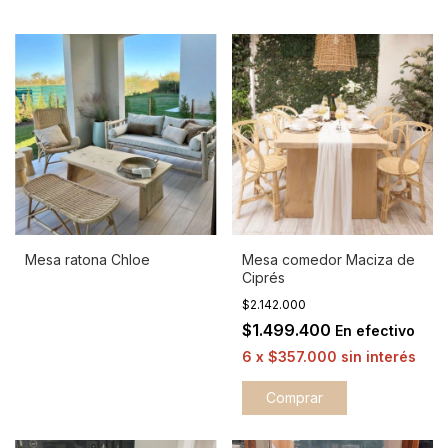
Mesa ratona Chloe
Mesa comedor Maciza de
Ciprés
$2.142.000
$1.499.400
En efectivo
6
x
$357.000
sin interés
Comprar