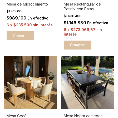
Mesa de Microcemento
Mesa Rectangular de
Petiribi con Patas
$1.413.000
Gervasoni
$1.638.400
$989.100
En efectivo
$1.146.880
En efectivo
6
x
$235.500
sin interés
6
x
$273.066,67
sin
interés
Comprar
Comprar
Mesa Cecé
Mesa Negra comedor