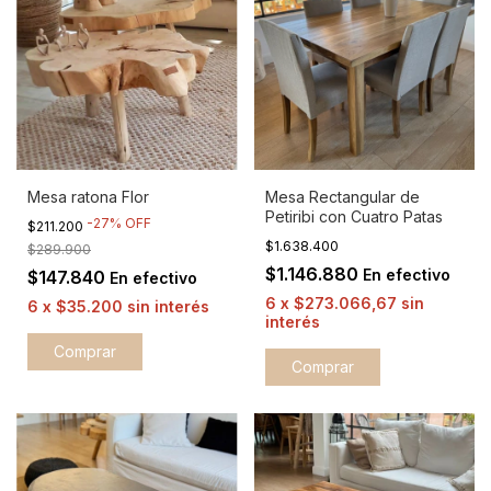
Mesa ratona Flor
Mesa Rectangular de
Petiribi con Cuatro Patas
-
27
%
OFF
$211.200
$1.638.400
$289.900
$1.146.880
En efectivo
$147.840
En efectivo
6
x
$273.066,67
sin
6
x
$35.200
sin interés
interés
Comprar
Comprar