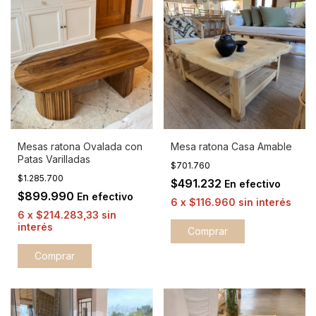
Mesas ratona Ovalada con
Mesa ratona Casa Amable
Patas Varilladas
$701.760
$1.285.700
$491.232
En efectivo
$899.990
En efectivo
6
x
$116.960
sin interés
6
x
$214.283,33
sin
interés
Comprar