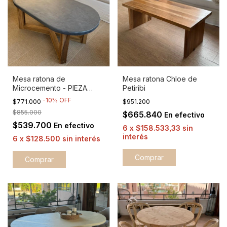
Mesa ratona de
Mesa ratona Chloe de
Microcemento - PIEZA
Petiribi
ÚNICA EN STOCK
-
10
%
OFF
$771.000
$951.200
$855.000
$665.840
En efectivo
$539.700
En efectivo
6
x
$158.533,33
sin
interés
6
x
$128.500
sin interés
Comprar