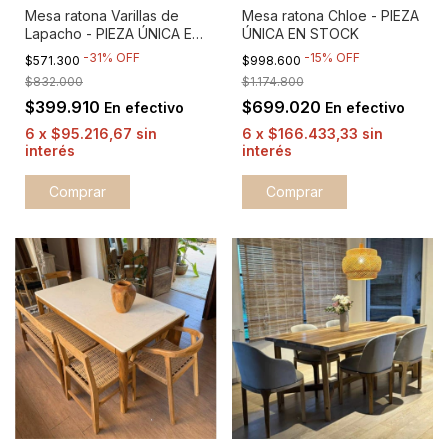
Mesa ratona Varillas de
Mesa ratona Chloe - PIEZA
Lapacho - PIEZA ÚNICA EN
ÚNICA EN STOCK
STOCK
-
31
%
OFF
-
15
%
OFF
$571.300
$998.600
$832.000
$1.174.800
$399.910
$699.020
En efectivo
En efectivo
6
x
$95.216,67
sin
6
x
$166.433,33
sin
interés
interés
Comprar