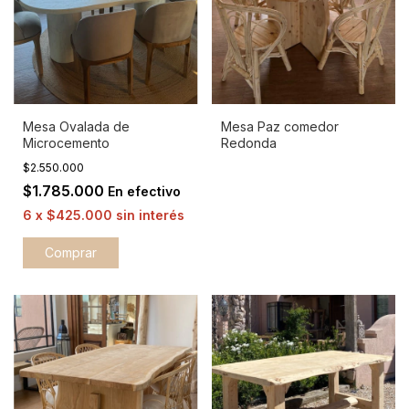
Mesa Ovalada de
Mesa Paz comedor
Microcemento
Redonda
$2.550.000
$1.785.000
En efectivo
6
x
$425.000
sin interés