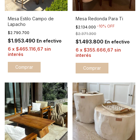
Mesa Estilo Campo de
Mesa Redonda Para Ti
Lapacho
-
10
%
OFF
$2.134.000
$2.790.700
$2.371.300
$1.953.490
En efectivo
$1.493.800
En efectivo
6
x
$465.116,67
sin
6
x
$355.666,67
sin
interés
interés