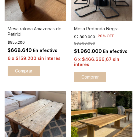
Mesa ratona Amazonas de
Mesa Redonda Negra
Petiribi
-
20
%
OFF
$2.800.000
$955.200
$3.500.000
$668.640
En efectivo
$1.960.000
En efectivo
6
x
$159.200
sin interés
6
x
$466.666,67
sin
interés
Comprar