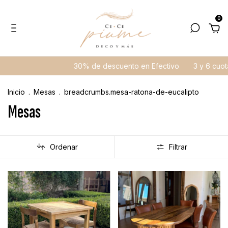
0
30% de descuento en Efectivo
3 y 6 cuotas sin interés
Inicio
.
Mesas
.
breadcrumbs.mesa-ratona-de-eucalipto
Mesas
Ordenar
Filtrar