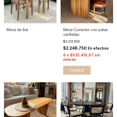
Mesa de Bar
Mesa Comedor con patas
varilladas
$3.212.500
$2.248.750
En efectivo
6
x
$535.416,67
sin
interés