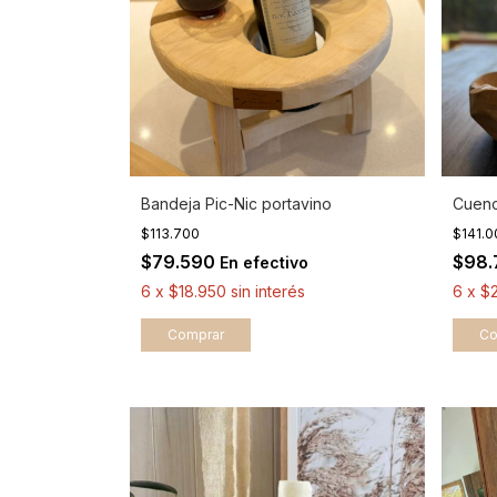
Bandeja Pic-Nic portavino
Cuen
$113.700
$141.
$79.590
$98
En efectivo
6
x
$18.950
sin interés
6
x
$
Co