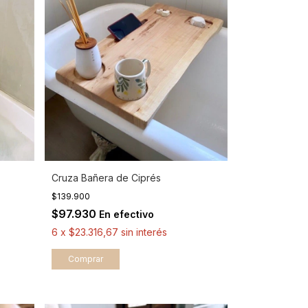
Cruza Bañera de Ciprés
$139.900
$97.930
En efectivo
6
x
$23.316,67
sin interés