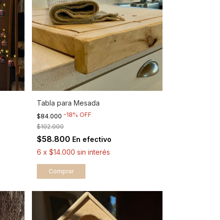
Tabla para Mesada
-
18
%
OFF
$84.000
$102.000
$58.800
En efectivo
6
x
$14.000
sin interés
Comprar