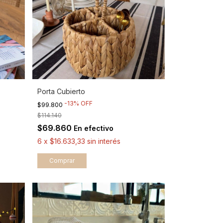
Porta Cubierto
-
13
%
OFF
$99.800
$114.140
$69.860
En efectivo
6
x
$16.633,33
sin interés