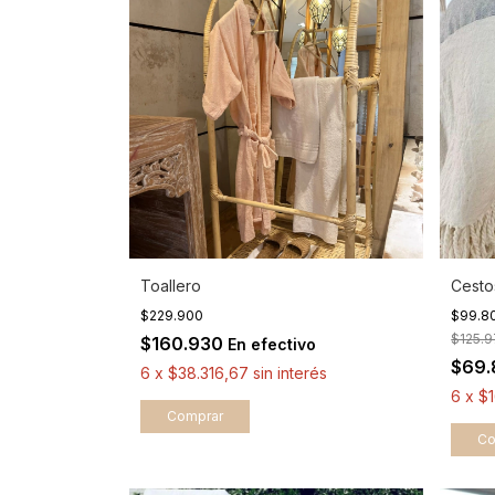
Toallero
Cesto
$229.900
$99.8
$125.
$160.930
En efectivo
$69
6
x
$38.316,67
sin interés
6
x
$1