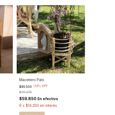
Macetero Palo
-
23
%
OFF
$85.500
$111.375
$59.850
En efectivo
6
x
$14.250
sin interés