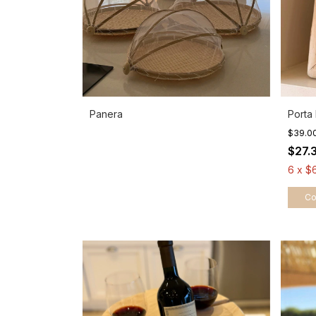
Panera
Porta
$39.0
$27.
6
x
$