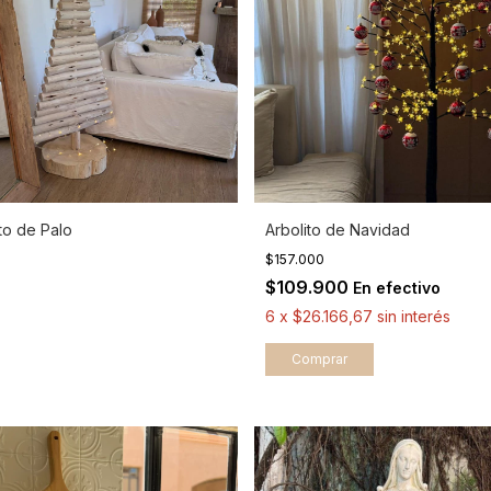
to de Palo
Arbolito de Navidad
$157.000
$109.900
En efectivo
6
x
$26.166,67
sin interés
Comprar