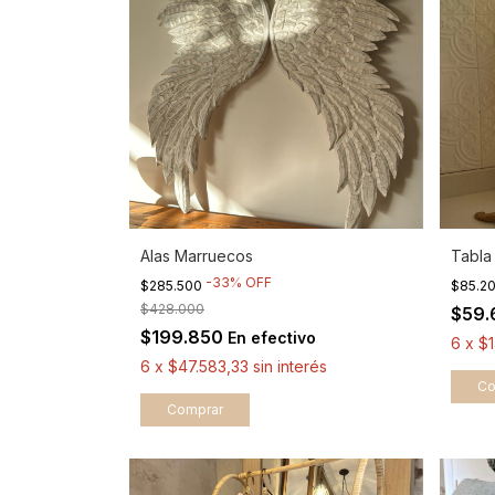
Alas Marruecos
Tabla
-
33
%
OFF
$285.500
$85.2
$428.000
$59
$199.850
En efectivo
6
x
$
6
x
$47.583,33
sin interés
Co
Comprar