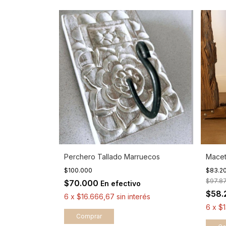
Perchero Tallado Marruecos
Macet
$100.000
$83.2
$97.8
$70.000
En efectivo
$58
6
x
$16.666,67
sin interés
6
x
$
Comprar