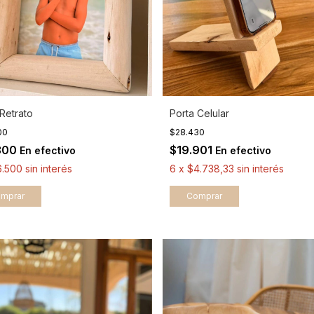
 Retrato
Porta Celular
00
$28.430
300
$19.901
En efectivo
En efectivo
6.500
sin interés
6
x
$4.738,33
sin interés