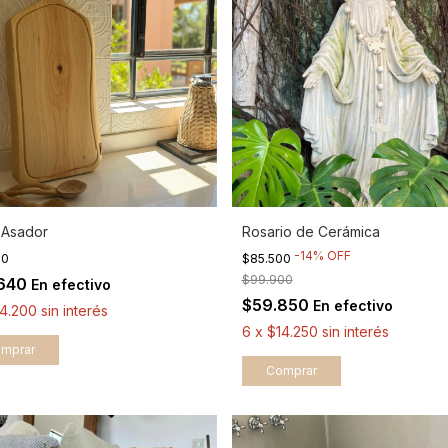
 Asador
Rosario de Cerámica
-
14
%
OFF
00
$85.500
$99.900
.640
En efectivo
$59.850
En efectivo
14.200
sin interés
6
x
$14.250
sin interés
mprar