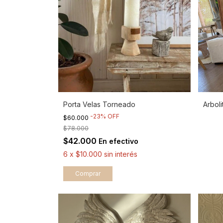
Porta Velas Torneado
Arboli
-
23
%
OFF
$60.000
$78.000
$42.000
En efectivo
6
x
$10.000
sin interés
Comprar