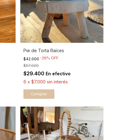
Pie de Torta Raíces
-
26
%
OFF
$42.000
$57.000
$29.400
En efectivo
6
x
$7.000
sin interés
Comprar