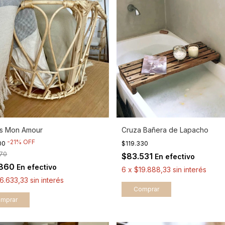
s Mon Amour
Cruza Bañera de Lapacho
-
21
%
OFF
00
$119.330
970
$83.531
En efectivo
.860
En efectivo
6
x
$19.888,33
sin interés
6.633,33
sin interés