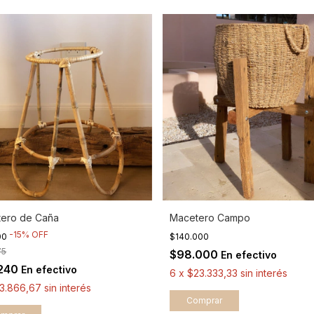
ero de Caña
Macetero Campo
-
15
%
OFF
00
$140.000
75
$98.000
En efectivo
.240
En efectivo
6
x
$23.333,33
sin interés
13.866,67
sin interés