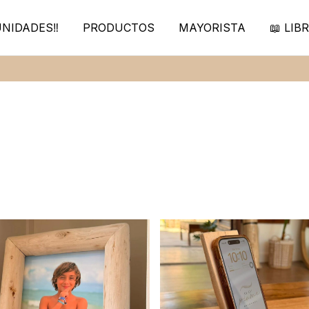
NIDADES‼️
PRODUCTOS
MAYORISTA
📖 LIBR
30% de de