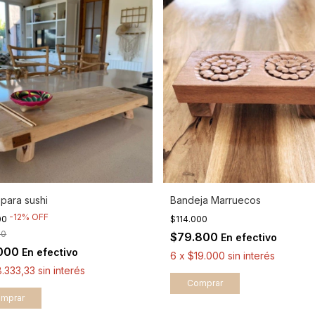
 para sushi
Bandeja Marruecos
-
12
%
OFF
00
$114.000
00
$79.800
En efectivo
.000
En efectivo
6
x
$19.000
sin interés
.333,33
sin interés
mprar