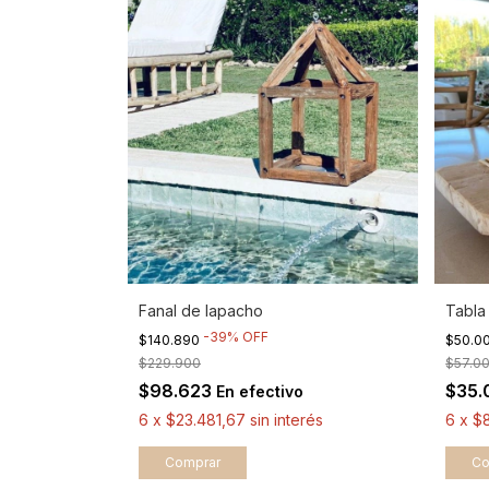
Fanal de lapacho
Tabla
-
39
%
OFF
$140.890
$50.0
$229.900
$57.0
$98.623
$35
En efectivo
6
x
$23.481,67
sin interés
6
x
$8
Co