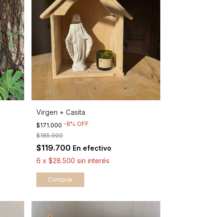
Virgen + Casita
-
8
%
OFF
$171.000
$185.900
$119.700
En efectivo
6
x
$28.500
sin interés