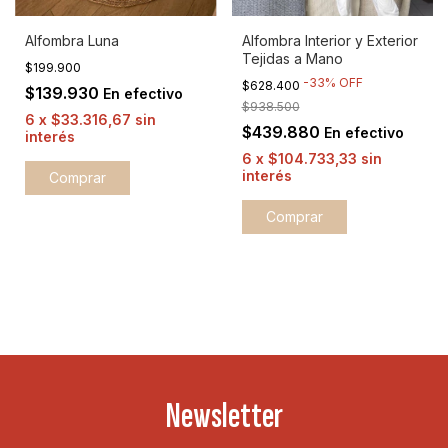
Alfombra Luna
Alfombra Interior y Exterior
Tejidas a Mano
$199.900
-
33
%
OFF
$628.400
$139.930
En efectivo
$938.500
6
x
$33.316,67
sin
$439.880
En efectivo
interés
6
x
$104.733,33
sin
interés
Comprar
Newsletter