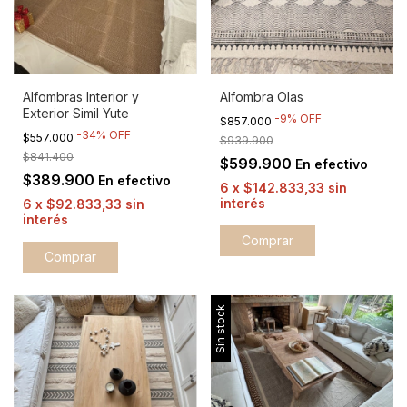
Alfombras Interior y
Alfombra Olas
Exterior Simil Yute
-
9
%
OFF
$857.000
-
34
%
OFF
$557.000
$939.900
$841.400
$599.900
En efectivo
$389.900
En efectivo
6
x
$142.833,33
sin
interés
6
x
$92.833,33
sin
interés
Comprar
Comprar
Sin stock