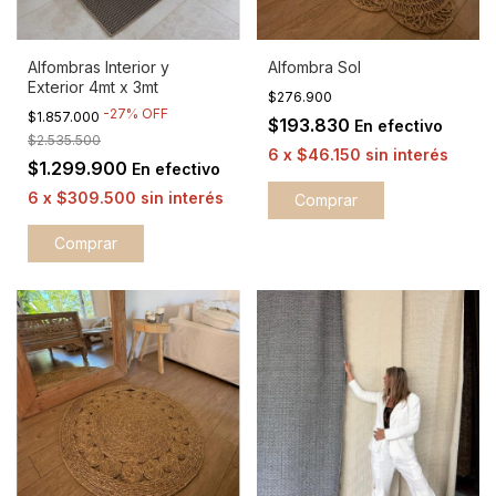
Alfombras Interior y
Alfombra Sol
Exterior 4mt x 3mt
$276.900
-
27
%
OFF
$1.857.000
$193.830
En efectivo
$2.535.500
6
x
$46.150
sin interés
$1.299.900
En efectivo
6
x
$309.500
sin interés
Comprar