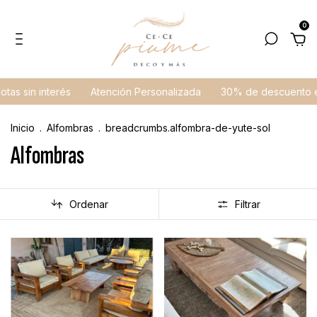
0
 sin interés
Atención Personalizada
30% de descuento en E
Inicio
.
Alfombras
.
breadcrumbs.alfombra-de-yute-sol
Alfombras
Ordenar
Filtrar