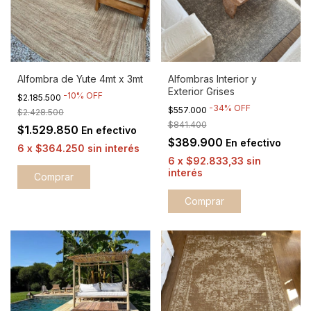
Alfombras Interior y
Alfombra de Yute 4mt x 3mt
Exterior Grises
-
10
%
OFF
$2.185.500
-
34
%
OFF
$557.000
$2.428.500
$841.400
$1.529.850
En efectivo
$389.900
En efectivo
6
x
$364.250
sin interés
6
x
$92.833,33
sin
interés
Comprar