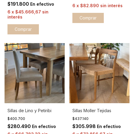
$191.800
En efectivo
6
x
$82.890
sin interés
6
x
$45.666,67
sin
interés
Sillas de Lino y Petiribi
Sillas Moller Tejidas
$400.700
$437.140
$280.490
$305.998
En efectivo
En efectivo