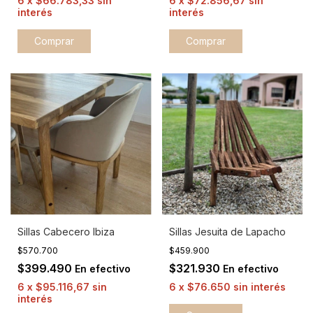
6
x
$66.783,33
sin
6
x
$72.856,67
sin
interés
interés
Sillas Cabecero Ibiza
Sillas Jesuita de Lapacho
$570.700
$459.900
$399.490
$321.930
En efectivo
En efectivo
6
x
$95.116,67
sin
6
x
$76.650
sin interés
interés