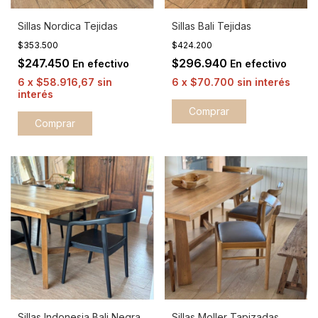
Sillas Nordica Tejidas
Sillas Bali Tejidas
$353.500
$424.200
$247.450
$296.940
En efectivo
En efectivo
6
x
$58.916,67
sin
6
x
$70.700
sin interés
interés
Sillas Indonesia Bali Negra
Sillas Moller Tapizadas