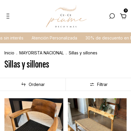
0
interés
Atención Personalizada
30% de descuento en Efecti
Inicio
.
MAYORISTA NACIONAL
.
Sillas y sillones
Sillas y sillones
Ordenar
Filtrar