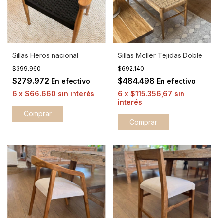
Sillas Heros nacional
Sillas Moller Tejidas Doble
$399.960
$692.140
$279.972
$484.498
En efectivo
En efectivo
6
x
$66.660
sin interés
6
x
$115.356,67
sin
interés
Comprar