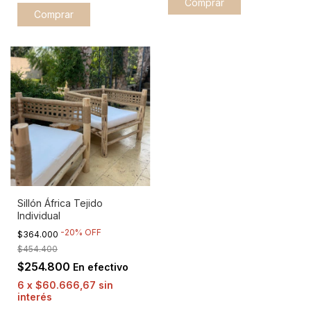
Comprar
Sillón África Tejido
Individual
-
20
%
OFF
$364.000
$454.400
$254.800
En efectivo
6
x
$60.666,67
sin
interés