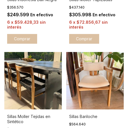
$356.570
$437.140
$249.599
$305.998
En efectivo
En efectivo
6
x
$59.428,33
sin
6
x
$72.856,67
sin
interés
interés
Sillas Moller Tejidas en
Sillas Bariloche
Sintético
$564.640