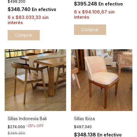
$498.200
$395.248
En efectivo
$348.740
En efectivo
6
x
$94.106,67
sin
interés
6
x
$83.033,33
sin
interés
Sillas Indonesia Bali
Sillas Ibiza
-
25
%
OFF
$274.000
$497.340
$365.350
$348.138
En efectivo