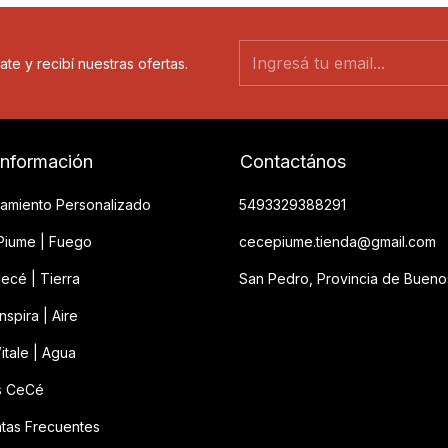
ate y recibí nuestras ofertas.
información
Contactános
amiento Personalizado
5493329388291
iume | Fuego
cecepiume.tienda@gmail.com
ecé | Tierra
San Pedro, Provincia de Bueno
spira | Aire
itale | Agua
s CeCé
tas Frecuentes