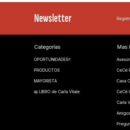
Newsletter
Registr
Categorías
Mas 
OPORTUNIDADES‼️
Asesor
PRODUCTOS
CeCé P
MAYORISTA
Casa C
📖 LIBRO de Carla Vitale
CeCé In
Carla V
Amigo
Pregun