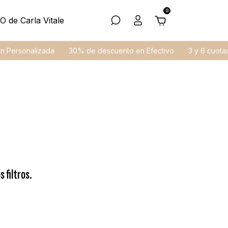
0
O de Carla Vitale
onalizada
30% de descuento en Efectivo
3 y 6 cuotas sin in
 filtros.