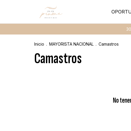
OPORTU
30% de d
Inicio
.
MAYORISTA NACIONAL
.
Camastros
Camastros
No tenem