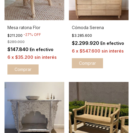
Mesa ratona Flor
Cómoda Serena
-
27
%
OFF
$211.200
$3.285.600
$289.900
$2.299.920
En efectivo
$147.840
En efectivo
6
x
$547.600
sin interés
6
x
$35.200
sin interés
Comprar
Comprar