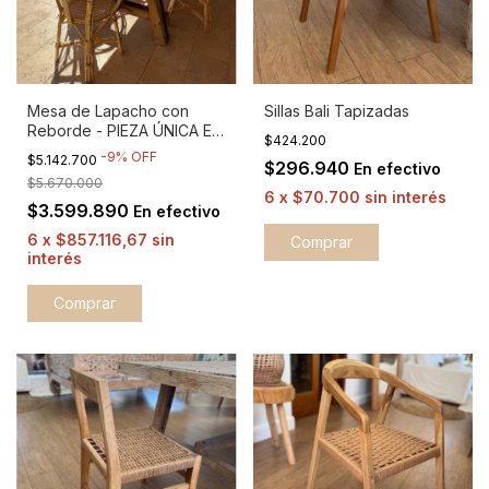
Mesa de Lapacho con
Sillas Bali Tapizadas
Reborde - PIEZA ÚNICA EN
$424.200
STOCK
-
9
%
OFF
$5.142.700
$296.940
En efectivo
$5.670.000
6
x
$70.700
sin interés
$3.599.890
En efectivo
6
x
$857.116,67
sin
interés