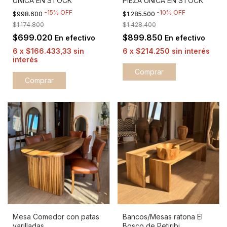
PIEZA ÚNICA EN STOCK
ÚNICA EN STOCK
-
10
%
OFF
-
15
%
OFF
$1.285.500
$998.600
$1.428.400
$1.174.800
$899.850
$699.020
En efectivo
En efectivo
6
x
$214.250
sin interés
6
x
$166.433,33
sin
interés
Comprar
Mesa Comedor con patas
Bancos/Mesas ratona El
varilladas
Bosco de Petiribi