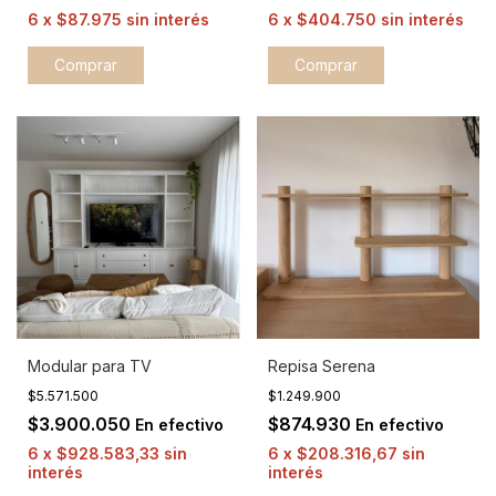
6
x
$87.975
sin interés
6
x
$404.750
sin interés
Modular para TV
Repisa Serena
$5.571.500
$1.249.900
$3.900.050
$874.930
En efectivo
En efectivo
6
x
$928.583,33
sin
6
x
$208.316,67
sin
interés
interés