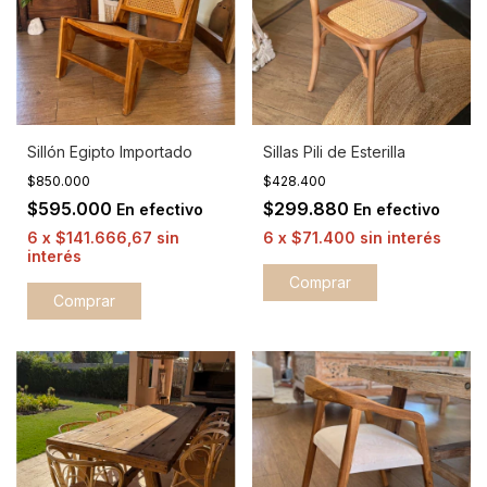
Sillón Egipto Importado
Sillas Pili de Esterilla
$850.000
$428.400
$595.000
$299.880
En efectivo
En efectivo
6
x
$141.666,67
sin
6
x
$71.400
sin interés
interés