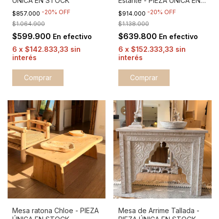
ÚNICA EN STOCK
Estante - PIEZA ÚNICA EN
STOCK
-
20
%
OFF
-
20
%
OFF
$857.000
$914.000
$1.064.900
$1.138.000
$599.900
$639.800
En efectivo
En efectivo
6
x
$142.833,33
sin
6
x
$152.333,33
sin
interés
interés
Mesa de Arrime Tallada -
Mesa ratona Chloe - PIEZA