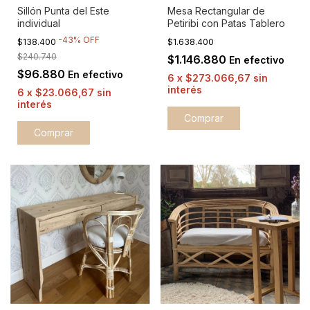
Sillón Punta del Este
Mesa Rectangular de
individual
Petiribi con Patas Tablero
-
43
%
OFF
$138.400
$1.638.400
$240.740
$1.146.880
En efectivo
$96.880
En efectivo
6
x
$273.066,67
sin
interés
6
x
$23.066,67
sin
interés
Comprar