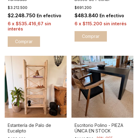
$3.212.500
$691.200
$2.248.750
$483.840
En efectivo
En efectivo
6
x
$535.416,67
sin
6
x
$115.200
sin interés
interés
Comprar
Estantería de Palo de
Escritorio Polino - PIEZA
Eucalipto
ÚNICA EN STOCK