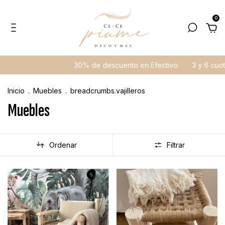
0
30% de descuento en Efectivo
3 y 6 cuotas sin interés
Ate
Inicio
.
Muebles
.
breadcrumbs.vajilleros
Muebles
Ordenar
Filtrar