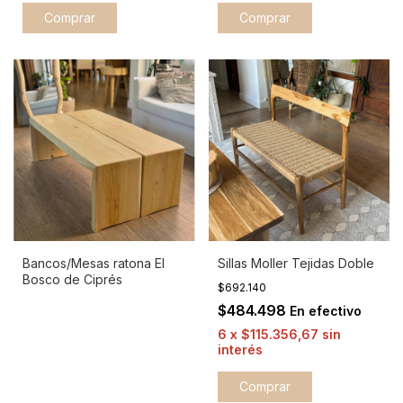
Bancos/Mesas ratona El
Sillas Moller Tejidas Doble
Bosco de Ciprés
$692.140
$484.498
En efectivo
6
x
$115.356,67
sin
interés