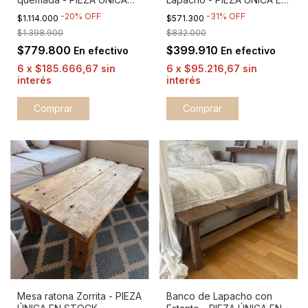
EN STOCK
STOCK
-
20
%
OFF
-
31
%
OFF
$1.114.000
$571.300
$1.398.900
$832.000
$779.800
$399.910
En efectivo
En efectivo
6
x
$185.666,67
sin
6
x
$95.216,67
sin
interés
interés
Mesa ratona Zorrita - PIEZA
Banco de Lapacho con