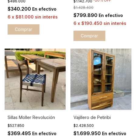
-
20
%
OFF
$486.000
$1.142.700
$1.428.400
$340.200
En efectivo
$799.890
En efectivo
6
x
$81.000
sin interés
6
x
$190.450
sin interés
Comprar
Sillas Moller Revolución
Vajillero de Petiribi
$527.850
$2.428.500
$369.495
$1.699.950
En efectivo
En efectivo