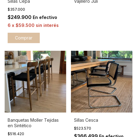
Sillas Cepa
Vajillero Juli
$357.000
$249.900
En efectivo
6
x
$59.500
sin interés
Comprar
Banquetas Moller Tejidas
Sillas Cesca
en Sintético
$523.570
$516.420
$366.499
En efectivo