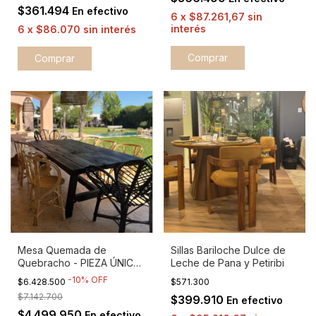
$361.494
En efectivo
6
x
$87.261,67
sin
interés
6
x
$86.070
sin interés
Mesa Quemada de
Sillas Bariloche Dulce de
Quebracho - PIEZA ÚNICA
Leche de Pana y Petiribi
EN STOCK
-
10
%
OFF
$6.428.500
$571.300
$7.142.700
$399.910
En efectivo
$4.499.950
En efectivo