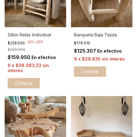
Sillón Relax Individual
Banqueta Baja Tejida
-
31
%
OFF
$228.500
$179.010
$329.900
$125.307
En efectivo
$159.950
En efectivo
6
x
$29.835
sin interés
6
x
$38.083,33
sin
interés
Comprar