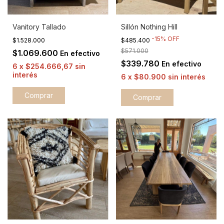
Vanitory Tallado
Sillón Nothing Hill
-
15
%
OFF
$1.528.000
$485.400
$571.000
$1.069.600
En efectivo
$339.780
En efectivo
6
x
$254.666,67
sin
interés
6
x
$80.900
sin interés
Comprar