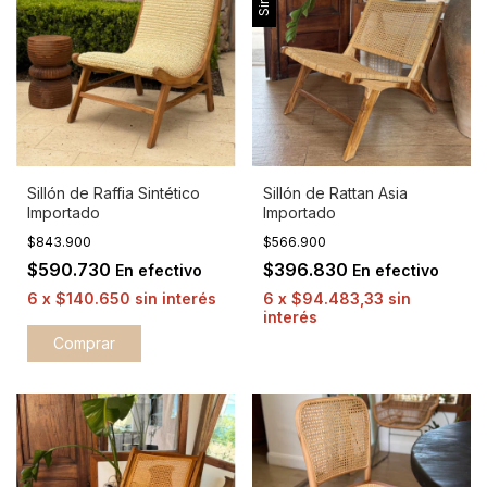
Sillón de Raffia Sintético
Sillón de Rattan Asia
Importado
Importado
$843.900
$566.900
$590.730
$396.830
En efectivo
En efectivo
6
x
$140.650
sin interés
6
x
$94.483,33
sin
interés