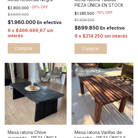
PIEZA ÚNICA EN STOCK
-
20
%
OFF
$2.800.000
-
10
%
OFF
$1.285.500
$3.500.000
$1.428.500
$1.960.000
En efectivo
$899.850
En efectivo
6
x
$466.666,67
sin
interés
6
x
$214.250
sin interés
Mesa ratona Chloe
Mesa ratona Varillas de
quemada - PIEZA ÚNICA
Lapacho - PIEZA ÚNICA EN