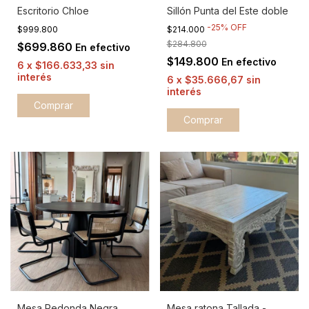
Escritorio Chloe
Sillón Punta del Este doble
-
25
%
OFF
$999.800
$214.000
$284.800
$699.860
En efectivo
$149.800
En efectivo
6
x
$166.633,33
sin
interés
6
x
$35.666,67
sin
interés
Comprar
Mesa Redonda Negra
Mesa ratona Tallada -