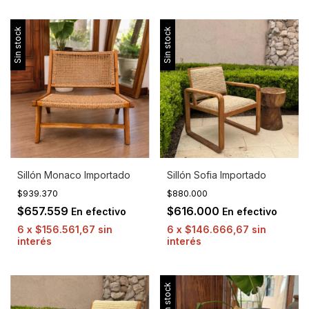
Sin stock
Sin stock
Sillón Monaco Importado
Sillón Sofia Importado
$939.370
$880.000
$657.559
$616.000
En efectivo
En efectivo
6
x
$156.561,67
sin
6
x
$146.666,67
sin
interés
interés
Sin stock