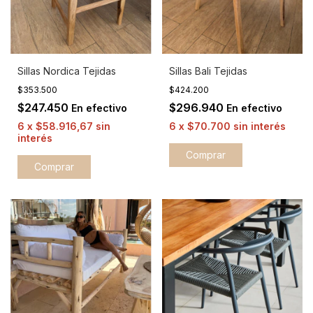
Sillas Nordica Tejidas
Sillas Bali Tejidas
$353.500
$424.200
$247.450
$296.940
En efectivo
En efectivo
6
x
$58.916,67
sin
6
x
$70.700
sin interés
interés