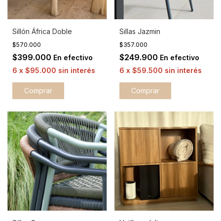
Sillón África Doble
Sillas Jazmin
$570.000
$357.000
$399.000
$249.900
En efectivo
En efectivo
6
x
$95.000
sin interés
6
x
$59.500
sin interés
Comprar
Comprar