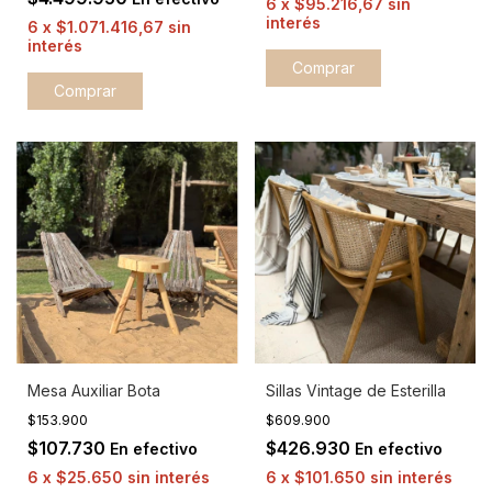
6
x
$95.216,67
sin
interés
6
x
$1.071.416,67
sin
interés
Mesa Auxiliar Bota
Sillas Vintage de Esterilla
$153.900
$609.900
$107.730
$426.930
En efectivo
En efectivo
6
x
$25.650
sin interés
6
x
$101.650
sin interés